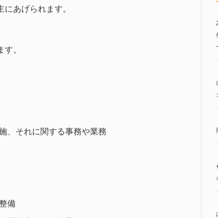
主にあげられます。
ます。
及び処置
実施、それに関する事務や業務
の計測・調査
善
の点検及び整備