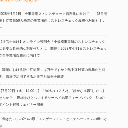
2028年4月1日、全事業場ストレスチェック義務化に向けて ― 【8月開
催】従業員50人未満の事業場向けストレスチェック義務化対応セミナ
ー
【社労士向け】オンライン説明会「小規模事業所のストレスチェック
に必要な具体的な制度作りとは」開催！2028年4月1日ストレスチェッ
ク全事業場義務化に向けて
「職場における熱中症対策」は万全ですか？熱中症対策の義務化と罰
則、職場で活用できるお役立ち情報を解説
【7月22日（水）14:00～】「御社のコア人材、“静かな退職”していま
せんか？」 現場をひとつにするサーベイ結果フィードバック・3つの
ポイント解説ウェビナー開催
「働きたい」の2つの形、エンゲージメントとモチベーションの違いと
は