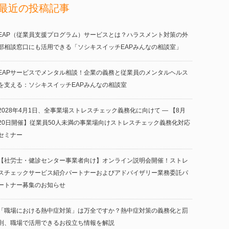
最近の投稿記事
EAP（従業員支援プログラム）サービスとは？ハラスメント対策の外
部相談窓口にも活用できる「ソシキスイッチEAPみんなの相談室」
EAPサービスでメンタル相談！企業の義務と従業員のメンタルヘルス
を支える：ソシキスイッチEAPみんなの相談室
2028年4月1日、全事業場ストレスチェック義務化に向けて ― 【8月
20日開催】従業員50人未満の事業場向けストレスチェック義務化対応
セミナー
【社労士・健診センター事業者向け】オンライン説明会開催！ストレ
スチェックサービス紹介パートナーおよびアドバイザリー業務委託パ
ートナー募集のお知らせ
「職場における熱中症対策」は万全ですか？熱中症対策の義務化と罰
則、職場で活用できるお役立ち情報を解説