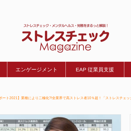
エンゲージメント
EAP 従業員支援
ポート2021】業種により二極化?!全業界で高ストレス者10％超！「ストレスチェ