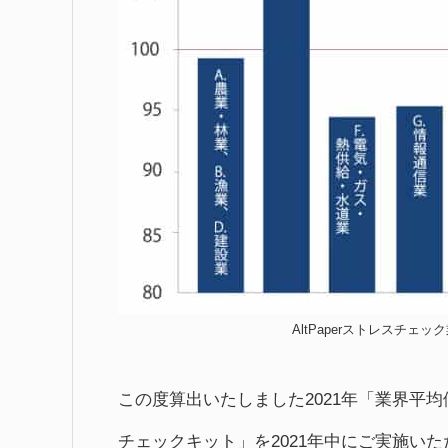
AltPaperストレスチェ
この度算出いたしました2021年「業界平均値
チェックキット」を2021年中にご実施い