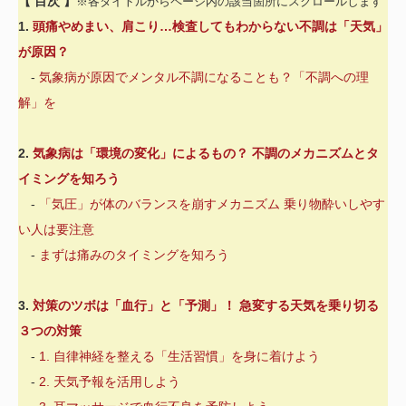
【 目次 】
※各タイトルからページ内の該当箇所にスクロールします
1.
頭痛やめまい、肩こり…検査してもわからない不調は「天気」
が原因？
-
気象病が原因でメンタル不調になることも？「不調への理
解」を
2.
気象病は「環境の変化」によるもの？ 不調のメカニズムとタ
イミングを知ろう
-
「気圧」が体のバランスを崩すメカニズム 乗り物酔いしやす
い人は要注意
-
まずは痛みのタイミングを知ろう
3.
対策のツボは「血行」と「予測」！ 急変する天気を乗り切る
３つの対策
-
1. 自律神経を整える「生活習慣」を身に着けよう
-
2. 天気予報を活用しよう