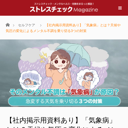
ホーム
セルフケア
【社内掲示用資料あり】「気象病」とは？天候や
気圧の変化によるメンタル不調を乗り切る3つの対策
【社内掲示用資料あり】「気象病」