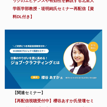
ックのエビデンスや有効性を解説する北里大
学医学部教授・堤明純氏セミナー再配信【資
料DL付き】
【関連セミナー】
【再配信視聴受付中】櫻谷あすか氏登壇セミ