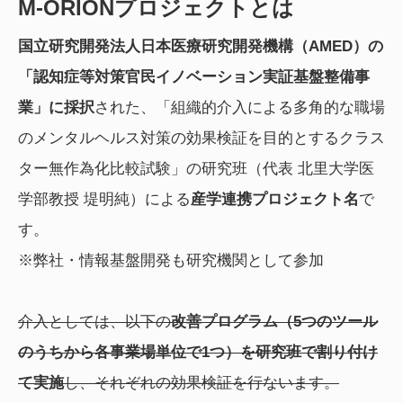
M-ORIONプロジェクトとは
国立研究開発法人日本医療研究開発機構（AMED）の
「認知症等対策官民イノベーション実証基盤整備事
業」に採択
された、「組織的介入による多角的な職場
のメンタルヘルス対策の効果検証を目的とするクラス
ター無作為化比較試験」の研究班（代表 北里大学医
学部教授 堤明純）による
産学連携プロジェクト名
で
す。
※弊社・情報基盤開発も研究機関として参加
介入としては、以下の
改善プログラム（5つのツール
のうちから各事業場単位で1つ）を研究班で割り付け
て実施
し、それぞれの効果検証を行ないます。