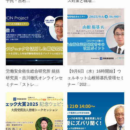
子氏・吉村…
ス対策と職場…
労働安全衛生総合研究所 統括
【9月6日（水）16時開始】ウ
研究員・吉川徹氏オンラインセ
ェルネット山根裕基氏登壇セミ
ミナー「ストレ…
ナー「202…