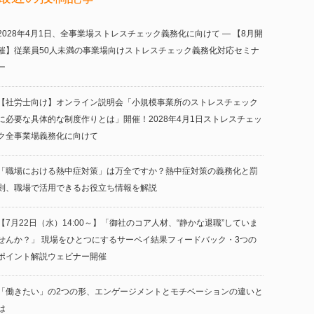
2028年4月1日、全事業場ストレスチェック義務化に向けて ― 【8月開
催】従業員50人未満の事業場向けストレスチェック義務化対応セミナ
ー
【社労士向け】オンライン説明会「小規模事業所のストレスチェック
に必要な具体的な制度作りとは」開催！2028年4月1日ストレスチェッ
ク全事業場義務化に向けて
「職場における熱中症対策」は万全ですか？熱中症対策の義務化と罰
則、職場で活用できるお役立ち情報を解説
【7月22日（水）14:00～】「御社のコア人材、“静かな退職”していま
せんか？」 現場をひとつにするサーベイ結果フィードバック・3つの
ポイント解説ウェビナー開催
「働きたい」の2つの形、エンゲージメントとモチベーションの違いと
は