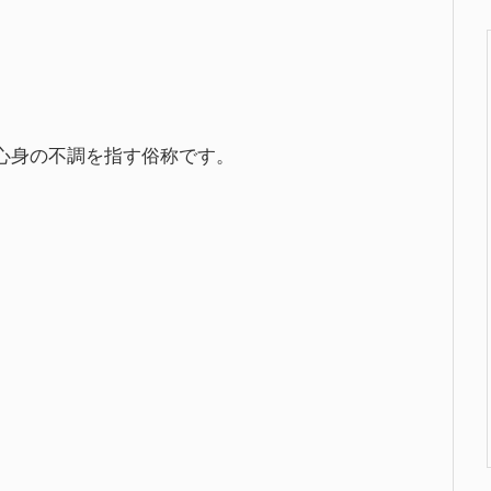
心身の不調を指す俗称です。
。