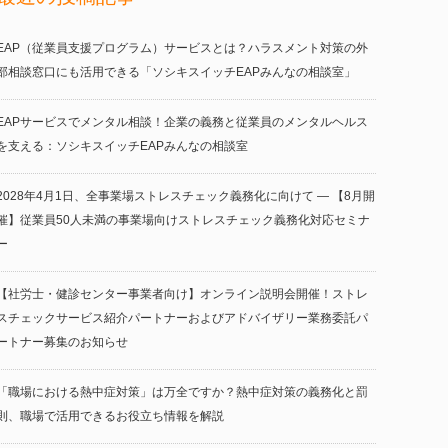
EAP（従業員支援プログラム）サービスとは？ハラスメント対策の外
部相談窓口にも活用できる「ソシキスイッチEAPみんなの相談室」
EAPサービスでメンタル相談！企業の義務と従業員のメンタルヘルス
を支える：ソシキスイッチEAPみんなの相談室
2028年4月1日、全事業場ストレスチェック義務化に向けて ― 【8月開
催】従業員50人未満の事業場向けストレスチェック義務化対応セミナ
ー
【社労士・健診センター事業者向け】オンライン説明会開催！ストレ
スチェックサービス紹介パートナーおよびアドバイザリー業務委託パ
ートナー募集のお知らせ
「職場における熱中症対策」は万全ですか？熱中症対策の義務化と罰
則、職場で活用できるお役立ち情報を解説