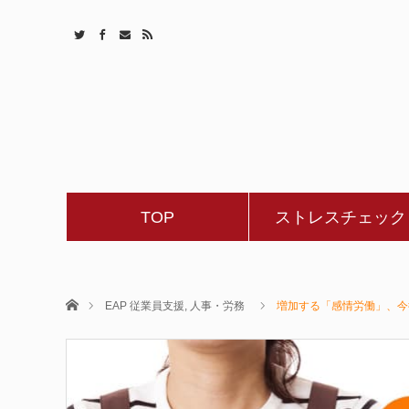
TOP
ストレスチェック
ホーム
EAP 従業員支援
,
人事・労務
増加する「感情労働」、今