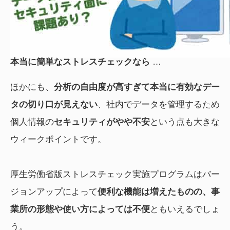
本当に簡単なストレスチェックなら
…
ほかにも、
分析の自由度が高すぎて本当に有効なデー
タの切り口が見えない
、社内でデータを管理するため
個人情報の
セキュリティがやや不安
という点も大きな
ウィークポイントです。
厚生労働省版ストレスチェック実施プログラムはバー
ジョンアップによって
便利な機能は増えたものの、事
業所の形態や使い方によっては不便
ともいえるでしょ
う。