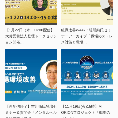
【1月22日（木）14:00配信】
組織改善Week：堤明純氏セミ
大賞受賞法人登壇トークセッシ
ナーアーカイブ「職場のストレ
ョン開催…
ス対策と職場…
【再配信終了】吉川徹氏登壇セ
【11月19日(火)15時】M-
ミナー＆質問会「メンタルヘル
ORIONプロジェクト「職場の