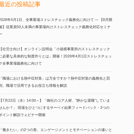
最近の投稿記事
2028年4月1日、全事業場ストレスチェック義務化に向けて ― 【8月開
催】従業員50人未満の事業場向けストレスチェック義務化対応セミナ
ー
【社労士向け】オンライン説明会「小規模事業所のストレスチェック
に必要な具体的な制度作りとは」開催！2028年4月1日ストレスチェッ
ク全事業場義務化に向けて
「職場における熱中症対策」は万全ですか？熱中症対策の義務化と罰
則、職場で活用できるお役立ち情報を解説
【7月22日（水）14:00～】「御社のコア人材、“静かな退職”していま
せんか？」 現場をひとつにするサーベイ結果フィードバック・3つの
ポイント解説ウェビナー開催
「働きたい」の2つの形、エンゲージメントとモチベーションの違いと