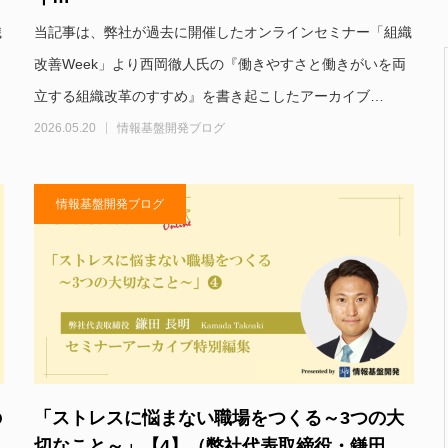
織
当記事は、弊社が過去に開催したオンラインセミナー「組織
改善Week」より西岡徹人氏の『働きやすさと働きがいを両
立する組織改革のすすめ』を書き起こしたアーカイブ…
2026.05.20
情報基盤開発ブログ
情報基盤開発ブログ
の
「ストレスに悩まない職場をつくる～3つの大
切なこと～」【4】（弊社代表取締役・鎌田