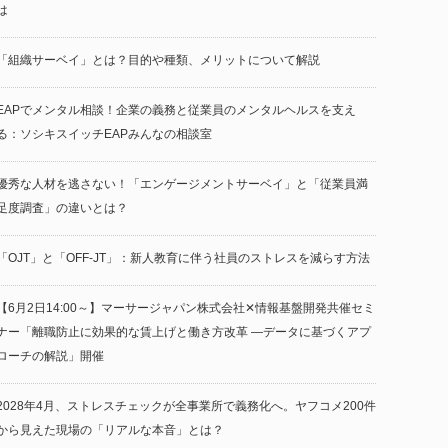
は
「組織サーベイ」とは？目的や種類、メリットについて解説
EAPでメンタル相談！企業の義務と従業員のメンタルヘルスを支え
る：ソシキスイッチEAPみんなの相談室
優秀な人材を逃さない！「エンゲージメントサーベイ」と「従業員満
足度調査」の違いとは？
「OJT」と「OFF-JT」：新人教育に伴う社員のストレスを減らす方法
【6月2日14:00～】マーサージャパン株式会社✕情報基盤開発共催セミ
ナー「離職防止に効果的な賃上げと働き方改革 —データに基づくアプ
ローチの解説」開催
2028年4月、ストレスチェックが全事業所で義務化へ。ヤフコメ200件
から見えた現場の「リアルな本音」とは？