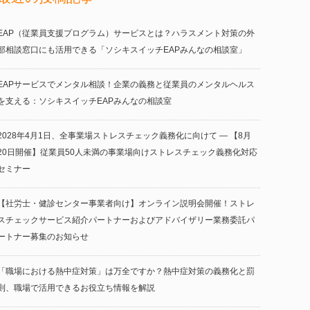
EAP（従業員支援プログラム）サービスとは？ハラスメント対策の外
部相談窓口にも活用できる「ソシキスイッチEAPみんなの相談室」
EAPサービスでメンタル相談！企業の義務と従業員のメンタルヘルス
を支える：ソシキスイッチEAPみんなの相談室
2028年4月1日、全事業場ストレスチェック義務化に向けて ― 【8月
20日開催】従業員50人未満の事業場向けストレスチェック義務化対応
セミナー
【社労士・健診センター事業者向け】オンライン説明会開催！ストレ
スチェックサービス紹介パートナーおよびアドバイザリー業務委託パ
ートナー募集のお知らせ
「職場における熱中症対策」は万全ですか？熱中症対策の義務化と罰
則、職場で活用できるお役立ち情報を解説