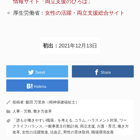
情報サイト「両立支援のひろば」
厚生労働省：
女性の活躍・両立支援総合サイト
初出：
2021年12月13日
Tweet
Share
Hatena
投稿者:
飯田 万里奈（精神保健福祉士）
人事・労務
,
働き方改革
「誰もが働きやすい職場」を考える
,
コラム
,
ハラスメント対策
,
ワー
クライフバランス
,
一般事業主行動計画
,
両立支援
,
介護・育児
,
働き方
改革
,
女性の活躍推進
,
法改正
,
男性の育休取得
,
職場環境改善