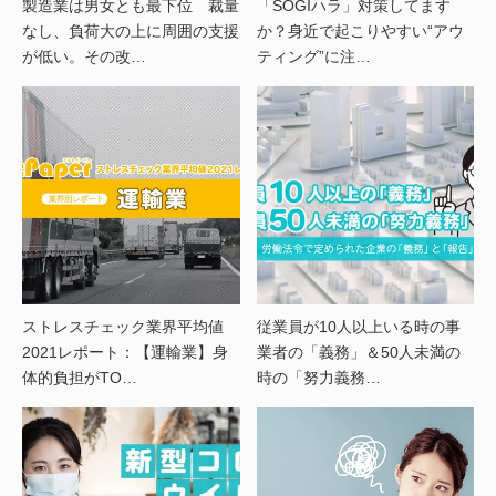
製造業は男女とも最下位 裁量
「SOGIハラ」対策してます
なし、負荷大の上に周囲の支援
か？身近で起こりやすい“アウ
が低い。その改…
ティング”に注…
ストレスチェック業界平均値
従業員が10人以上いる時の事
2021レポート：【運輸業】身
業者の「義務」＆50人未満の
体的負担がTO…
時の「努力義務…