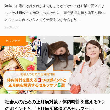
毎年、初詣には行かれますでしょうか？かつては企業・団体によ
っては社員総出で初詣に出掛けたり、商売繁盛を願う熊手を買い
オフィスに飾ったりという光景を少なからず見…
2026.01.5
セルフケア
社会人のための正月病対策：体内時計を整える3つ
のポイントと、正月病を解消するセルフケ…