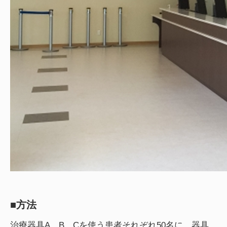
■方法
治療器具A、B、Cを使う患者それぞれ50名に、器具