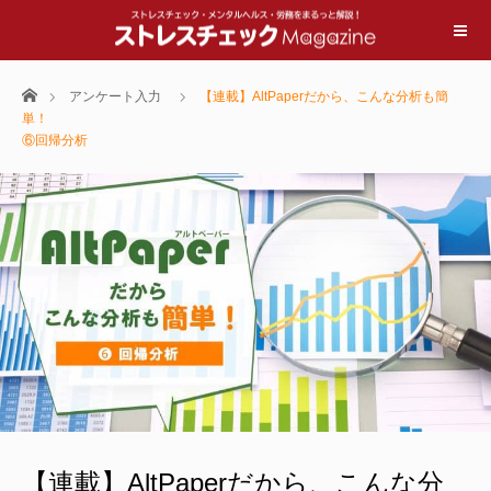
ホーム
アンケート入力
【連載】AltPaperだから、こんな分析も簡
単！
⑥回帰分析
【連載】AltPaperだから、こんな分